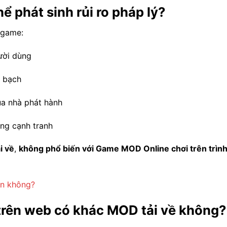
 phát sinh rủi ro pháp lý?
 game:
ười dùng
h bạch
ủa nhà phát hành
ờng cạnh tranh
i về
,
không phổ biến với Game MOD Online chơi trên trìn
n không?
rên web có khác MOD tải về không?