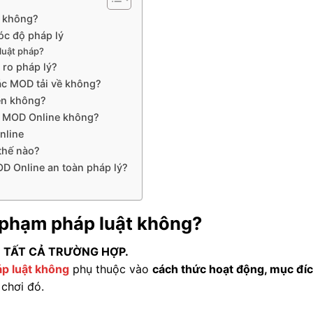
t không?
c độ pháp lý
luật pháp?
 ro pháp lý?
ác MOD tải về không?
ền không?
me MOD Online không?
nline
thế nào?
D Online an toàn pháp lý?
 phạm pháp luật không?
 TẤT CẢ TRƯỜNG HỢP.
p luật không
phụ thuộc vào
cách thức hoạt động, mục đí
 chơi đó.