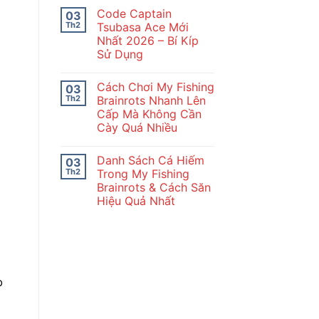
Tân
có
Thủ
Code Captain
03
bình
Idle
luận
Th2
Tsubasa Ace Mới
Moon
ở
Rabbit
Nhất 2026 – Bí Kíp
Tổng
Chi
Hợp
Sử Dụng
Tiết
Code
Nuôi
Không
Thỏ
có
Cách Chơi My Fishing
03
Ngọc
bình
–
luận
Th2
Brainrots Nhanh Lên
ở
Idle
Cấp Mà Không Cần
Code
Moon
Captain
Rabbit
Cày Quá Nhiều
Tsubasa
2026
Ace
Không
Mới
có
Danh Sách Cá Hiếm
03
Nhất
bình
2026
luận
Th2
Trong My Fishing
ở
–
Brainrots & Cách Săn
Cách
Bí
Chơi
Kíp
Hiệu Quả Nhất
My
Sử
Fishing
Không
Dụng
Brainrots
có
Nhanh
bình
Lên
luận
ở
Cấp
Danh
Mà
Sách
Không
b
Cá
Cần
Hiếm
Cày
Trong
Quá
My
Nhiều
Fishing