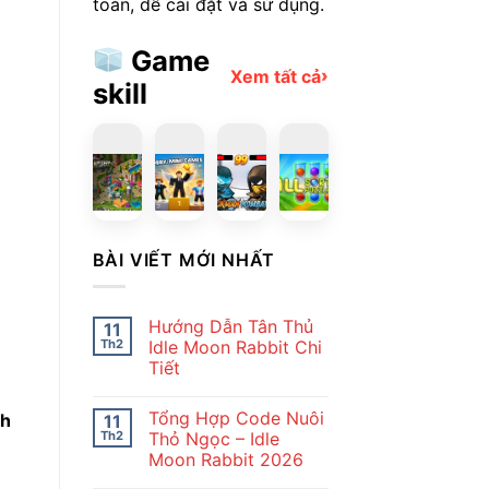
toàn, dễ cài đặt và sử dụng.
Game
›
Xem tất cả
skill
PLAY
PLAY
PLAY
PLAY
Blackriver Mystery. Hidden Objects
Obby: Mini-Games
Stickman Kombat 2D
Ball Sort Puzzle
BÀI VIẾT MỚI NHẤT
Hướng Dẫn Tân Thủ
11
Th2
Idle Moon Rabbit Chi
Tiết
Không
có
Tổng Hợp Code Nuôi
ch
11
bình
luận
Th2
Thỏ Ngọc – Idle
ở
Moon Rabbit 2026
Hướng
Dẫn
Không