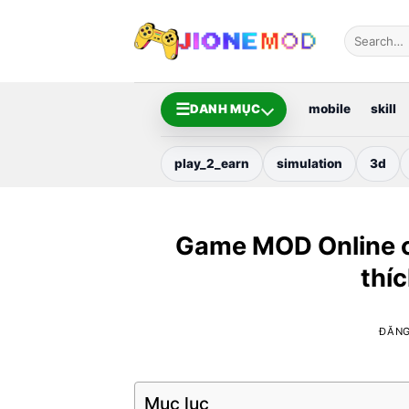
Bỏ
qua
nội
dung
☰
DANH MỤC
mobile
skill
play_2_earn
simulation
3d
Game MOD Online có
thíc
ĐĂN
Mục lục