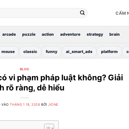
CẨM 
arcade
puzzle
action
adventure
strategy
brain
mouse
classic
funny
ai_smart_ads
platform
c
BLOG
 vi phạm pháp luật không? Giải
h rõ ràng, dễ hiểu
G VÀO
THÁNG 1 18, 2026
BỞI
JIONE