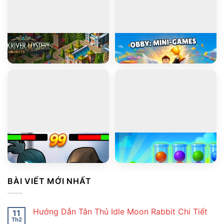
PLAY
PLAY
Blackriver Mystery. Hidden Objects
Obby: Mini-Games
PLAY
PLAY
Stickman Kombat 2D
Ball Sort Puzzle
BÀI VIẾT MỚI NHẤT
Hướng Dẫn Tân Thủ Idle Moon Rabbit Chi Tiết
11
Th2
Không