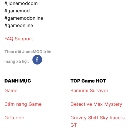
#jionemodcom
#gamemod
#gamemodonline
#gameonline
FAQ
Support
Theo dõi JioneMOD trên
mạng xã hội:
DANH MỤC
TOP Game HOT
Game
Samurai Survivor
Cẩm nang Game
Detective Max Mystery
Giftcode
Gravity Shift Sky Racers
GT