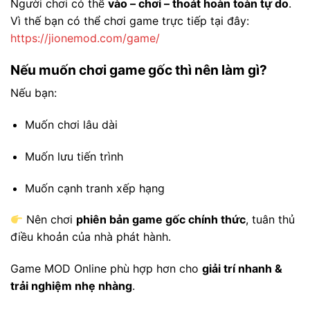
Người chơi có thể
vào – chơi – thoát hoàn toàn tự do
.
Vì thế bạn có thể chơi game trực tiếp tại đây:
https://jionemod.com/game/
Nếu muốn chơi game gốc thì nên làm gì?
Nếu bạn:
Muốn chơi lâu dài
Muốn lưu tiến trình
Muốn cạnh tranh xếp hạng
Nên chơi
phiên bản game gốc chính thức
, tuân thủ
điều khoản của nhà phát hành.
Game MOD Online phù hợp hơn cho
giải trí nhanh &
trải nghiệm nhẹ nhàng
.