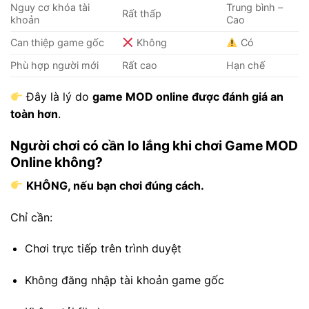
Nguy cơ khóa tài
Trung bình –
Rất thấp
khoản
Cao
Can thiệp game gốc
Không
Có
Phù hợp người mới
Rất cao
Hạn chế
Đây là lý do
game MOD online được đánh giá an
toàn hơn
.
Người chơi có cần lo lắng khi chơi Game MOD
Online không?
KHÔNG, nếu bạn chơi đúng cách.
Chỉ cần:
Chơi trực tiếp trên trình duyệt
Không đăng nhập tài khoản game gốc