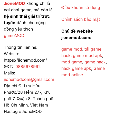
Cách
JioneMOD
không chỉ là
Săn
Điều khoản sử dụng
Hiệu
nơi chơi game, mà còn là
Quả
Nhất
hệ sinh thái giải trí trực
Chính sách bảo mật
tuyến
dành cho cộng
đồng yêu thích
Chủ đề website
gameMOD
jionemod.com:
Thông tin liên hệ:
game mod
,
tải game
Website :
hack
,
game mod apk
,
https://jionemod.com/
mod game
,
game hack
,
SĐT:
0885678992
hack game apk
,
Game
Mails:
mod online
jionemodcom@gmail.com
Địa chỉ Đ. Lưu Hữu
Phước/28 Hẻm 277, Khu
phố 7, Quận 8, Thành phố
Hồ Chí Minh, Việt Nam
Hastag #JioneMOD