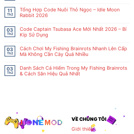
có
bình
Tổng Hợp Code Nuôi Thỏ Ngọc – Idle Moon
11
luận
ở
Th2
Rabbit 2026
Hướng
Không
Dẫn
có
Tân
Code Captain Tsubasa Ace Mới Nhất 2026 – Bí
03
bình
Thủ
luận
Idle
Th2
Kíp Sử Dụng
ở
Moon
Tổng
Không
Rabbit
Hợp
có
Chi
Cách Chơi My Fishing Brainrots Nhanh Lên Cấp
03
Code
bình
Tiết
Nuôi
luận
Th2
Mà Không Cần Cày Quá Nhiều
Thỏ
ở
Ngọc
Code
Không
–
Captain
có
Danh Sách Cá Hiếm Trong My Fishing Brainrots
03
Idle
Tsubasa
bình
Moon
Ace
luận
Th2
& Cách Săn Hiệu Quả Nhất
Rabbit
Mới
ở
2026
Nhất
Cách
Không
2026
Chơi
có
–
My
bình
Bí
Fishing
luận
Kíp
Brainrots
ở
Sử
Nhanh
Danh
Dụng
Lên
Sách
Cấp
Cá
Mà
Hiếm
Không
Trong
VỀ CHÚNG TÔI
Cần
My
Cày
Fishing
Quá
Brainrots
Giới thiêu
Nhiều
&