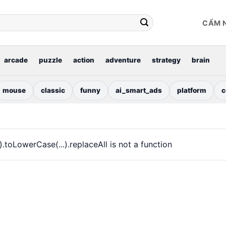
CẨM 
arcade
puzzle
action
adventure
strategy
brain
mouse
classic
funny
ai_smart_ads
platform
c
..).toLowerCase(...).replaceAll is not a function