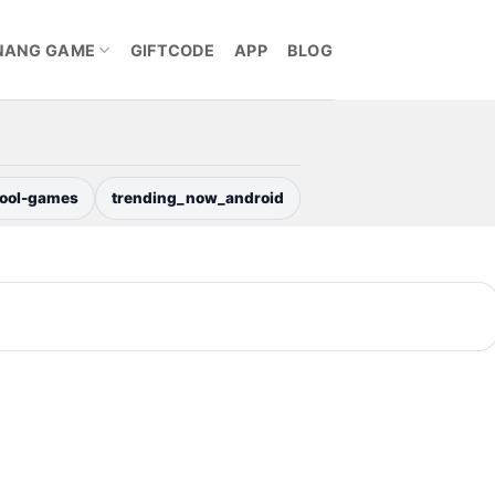
NANG GAME
GIFTCODE
APP
BLOG
ool-games
trending_now_android