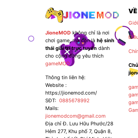
VỀ
Giới
JioneMOD
không chỉ là nơi
Điề
chơi game, mà còn là
hệ sinh
thái giải trí trực tuyến
dành
Chí
cho cộng đồng yêu thích
gameMOD
Chủ
jio
Thông tin liên hệ:
Website :
gam
https://jionemod.com/
gam
SĐT:
0885678992
gam
Mails:
Gam
jionemodcom@gmail.com
Địa chỉ Đ. Lưu Hữu Phước/28
Hẻm 277, Khu phố 7, Quận 8,