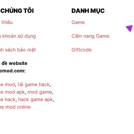
 CHÚNG TÔI
DANH MỤC
 thiêu
Game
u khoản sử dụng
Cẩm nang Game
nh sách bảo mật
Giftcode
 đề website
nemod.com:
e mod
,
tải game hack
,
e mod apk
,
mod game
,
e hack
,
hack game apk
,
e mod online