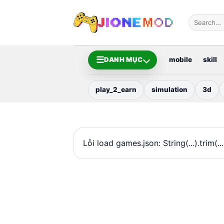
Bỏ
qua
nội
dung
☰
DANH MỤC
mobile
skill
play_2_earn
simulation
3d
Lỗi load games.json: String(...).trim(.