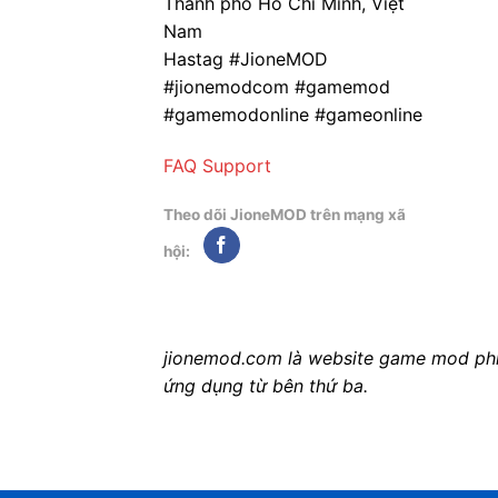
Thành phố Hồ Chí Minh, Việt
Nam
Hastag #JioneMOD
#jionemodcom #gamemod
#gamemodonline #gameonline
FAQ
Support
Theo dõi JioneMOD trên mạng xã
hội:
jionemod.com là website game mod phi l
ứng dụng từ bên thứ ba.