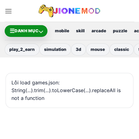
Bỏ
qua
nội
dung
☰
DANH MỤC
mobile
skill
arcade
puzzle
ac
play_2_earn
simulation
3d
mouse
classic
Lỗi load games.json:
String(...).trim(...).toLowerCase(...).replaceAll is
not a function