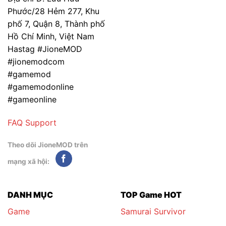
Phước/28 Hẻm 277, Khu
phố 7, Quận 8, Thành phố
Hồ Chí Minh, Việt Nam
Hastag #JioneMOD
#jionemodcom
#gamemod
#gamemodonline
#gameonline
FAQ
Support
Theo dõi JioneMOD trên
mạng xã hội:
DANH MỤC
TOP Game HOT
Game
Samurai Survivor