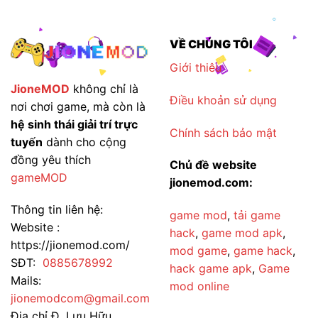
VỀ CHÚNG TÔI
Giới thiêu
JioneMOD
không chỉ là
Điều khoản sử dụng
nơi chơi game, mà còn là
hệ sinh thái giải trí trực
Chính sách bảo mật
tuyến
dành cho cộng
đồng yêu thích
Chủ đề website
gameMOD
jionemod.com:
Thông tin liên hệ:
game mod
,
tải game
Website :
hack
,
game mod apk
,
https://jionemod.com/
mod game
,
game hack
,
SĐT:
0885678992
hack game apk
,
Game
Mails:
mod online
jionemodcom@gmail.com
Địa chỉ Đ. Lưu Hữu