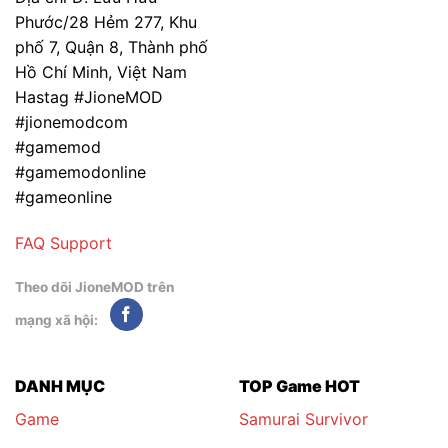
Phước/28 Hẻm 277, Khu
phố 7, Quận 8, Thành phố
Hồ Chí Minh, Việt Nam
Hastag #JioneMOD
#jionemodcom
#gamemod
#gamemodonline
#gameonline
FAQ
Support
Theo dõi JioneMOD trên
mạng xã hội:
DANH MỤC
TOP Game HOT
Game
Samurai Survivor