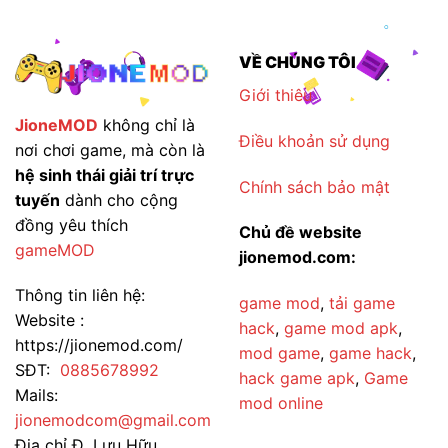
VỀ CHÚNG TÔI
Giới thiêu
JioneMOD
không chỉ là
Điều khoản sử dụng
nơi chơi game, mà còn là
hệ sinh thái giải trí trực
Chính sách bảo mật
tuyến
dành cho cộng
đồng yêu thích
Chủ đề website
gameMOD
jionemod.com:
Thông tin liên hệ:
game mod
,
tải game
Website :
hack
,
game mod apk
,
https://jionemod.com/
mod game
,
game hack
,
SĐT:
0885678992
hack game apk
,
Game
Mails:
mod online
jionemodcom@gmail.com
Địa chỉ Đ. Lưu Hữu