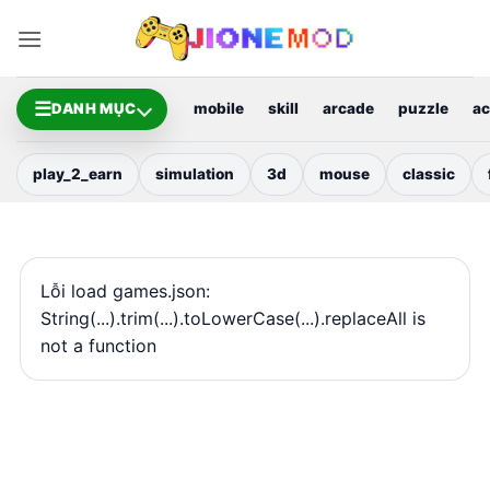
Bỏ
qua
nội
dung
☰
DANH MỤC
mobile
skill
arcade
puzzle
ac
play_2_earn
simulation
3d
mouse
classic
Lỗi load games.json:
String(...).trim(...).toLowerCase(...).replaceAll is
not a function