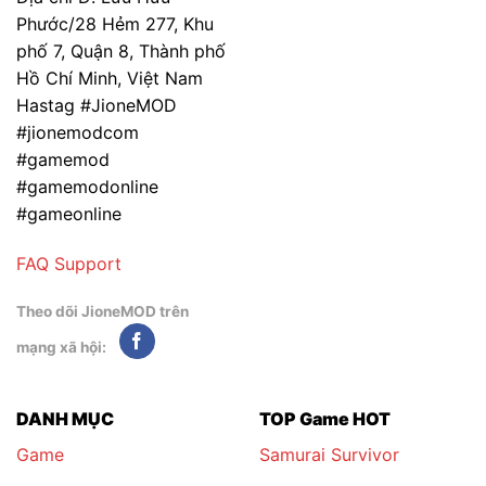
Phước/28 Hẻm 277, Khu
phố 7, Quận 8, Thành phố
Hồ Chí Minh, Việt Nam
Hastag #JioneMOD
#jionemodcom
#gamemod
#gamemodonline
#gameonline
FAQ
Support
Theo dõi JioneMOD trên
mạng xã hội:
DANH MỤC
TOP Game HOT
Game
Samurai Survivor