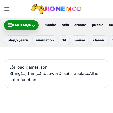
Bỏ
qua
nội
dung
☰
DANH MỤC
mobile
skill
arcade
puzzle
ac
play_2_earn
simulation
3d
mouse
classic
Lỗi load games.json:
String(...).trim(...).toLowerCase(...).replaceAll is
not a function