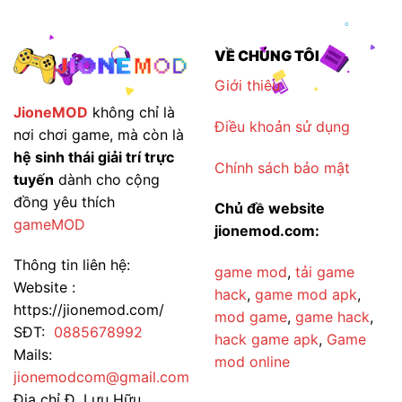
VỀ CHÚNG TÔI
Giới thiêu
JioneMOD
không chỉ là
Điều khoản sử dụng
nơi chơi game, mà còn là
hệ sinh thái giải trí trực
Chính sách bảo mật
tuyến
dành cho cộng
đồng yêu thích
Chủ đề website
gameMOD
jionemod.com:
Thông tin liên hệ:
game mod
,
tải game
Website :
hack
,
game mod apk
,
https://jionemod.com/
mod game
,
game hack
,
SĐT:
0885678992
hack game apk
,
Game
Mails:
mod online
jionemodcom@gmail.com
Địa chỉ Đ. Lưu Hữu