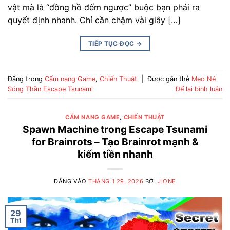
vật mà là “đồng hồ đếm ngược” buộc bạn phải ra
quyết định nhanh. Chỉ cần chậm vài giây […]
TIẾP TỤC ĐỌC
→
Đăng trong
Cẩm nang Game
,
Chiến Thuật
|
Được gắn thẻ
Mẹo Né
Sóng Thần Escape Tsunami
Để lại bình luận
CẨM NANG GAME
,
CHIẾN THUẬT
Spawn Machine trong Escape Tsunami
for Brainrots – Tạo Brainrot mạnh &
kiếm tiền nhanh
ĐĂNG VÀO
THÁNG 1 29, 2026
BỞI
JIONE
29
Th1