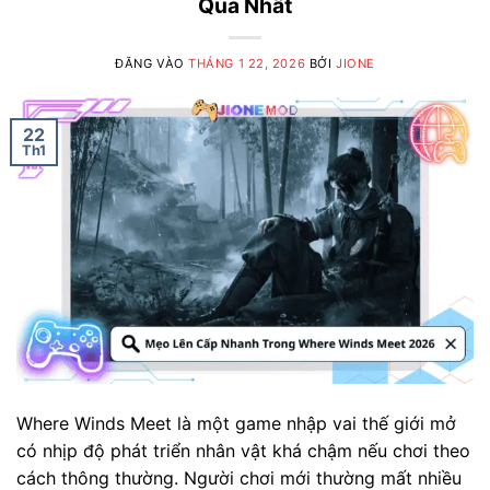
Quả Nhất
ĐĂNG VÀO
THÁNG 1 22, 2026
BỞI
JIONE
22
Th1
Where Winds Meet là một game nhập vai thế giới mở
có nhịp độ phát triển nhân vật khá chậm nếu chơi theo
cách thông thường. Người chơi mới thường mất nhiều