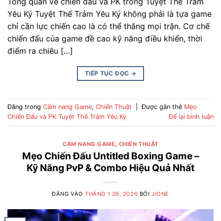
Tổng quan về chiến đấu và PK trong Tuyệt Thế Trảm
Yêu Ký Tuyệt Thế Trảm Yêu Ký không phải là tựa game
chỉ cần lực chiến cao là có thể thắng mọi trận. Cơ chế
chiến đấu của game đề cao kỹ năng điều khiển, thời
điểm ra chiêu […]
TIẾP TỤC ĐỌC
→
Đăng trong
Cẩm nang Game
,
Chiến Thuật
|
Được gắn thẻ
Mẹo
Chiến Đấu và PK Tuyệt Thế Trảm Yêu Ký
Để lại bình luận
CẨM NANG GAME
,
CHIẾN THUẬT
Mẹo Chiến Đấu Untitled Boxing Game –
Kỹ Năng PvP & Combo Hiệu Quả Nhất
ĐĂNG VÀO
THÁNG 1 26, 2026
BỞI
JIONE