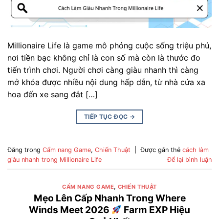
Millionaire Life là game mô phỏng cuộc sống triệu phú,
nơi tiền bạc không chỉ là con số mà còn là thước đo
tiến trình chơi. Người chơi càng giàu nhanh thì càng
mở khóa được nhiều nội dung hấp dẫn, từ nhà cửa xa
hoa đến xe sang đắt […]
TIẾP TỤC ĐỌC
→
Đăng trong
Cẩm nang Game
,
Chiến Thuật
|
Được gắn thẻ
cách làm
giàu nhanh trong Millionaire Life
Để lại bình luận
CẨM NANG GAME
,
CHIẾN THUẬT
Mẹo Lên Cấp Nhanh Trong Where
Winds Meet 2026
Farm EXP Hiệu