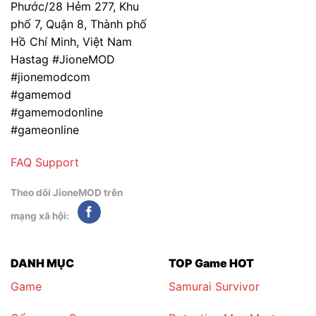
Phước/28 Hẻm 277, Khu
phố 7, Quận 8, Thành phố
Hồ Chí Minh, Việt Nam
Hastag #JioneMOD
#jionemodcom
#gamemod
#gamemodonline
#gameonline
FAQ
Support
Theo dõi JioneMOD trên
mạng xã hội:
DANH MỤC
TOP Game HOT
Game
Samurai Survivor