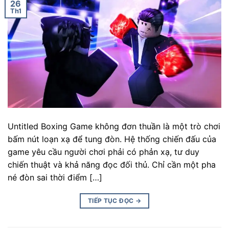
26
Th1
Untitled Boxing Game không đơn thuần là một trò chơi
bấm nút loạn xạ để tung đòn. Hệ thống chiến đấu của
game yêu cầu người chơi phải có phản xạ, tư duy
chiến thuật và khả năng đọc đối thủ. Chỉ cần một pha
né đòn sai thời điểm […]
TIẾP TỤC ĐỌC
→