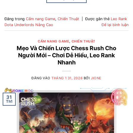
Đăng trong
Cẩm nang Game
,
Chiến Thuật
|
Được gắn thẻ
Leo Rank
Dota Underlords Nâng Cao
Để lại bình luận
CẨM NANG GAME
,
CHIẾN THUẬT
Mẹo Và Chiến Lược Chess Rush Cho
Người Mới – Chơi Dễ Hiểu, Leo Rank
Nhanh
ĐĂNG VÀO
THÁNG 1 31, 2026
BỞI
JIONE
31
Th1