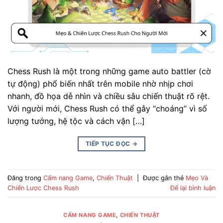
Chess Rush là một trong những game auto battler (cờ
tự động) phổ biến nhất trên mobile nhờ nhịp chơi
nhanh, đồ họa dễ nhìn và chiều sâu chiến thuật rõ rệt.
Với người mới, Chess Rush có thể gây “choáng” vì số
lượng tướng, hệ tộc và cách vận […]
TIẾP TỤC ĐỌC
→
Đăng trong
Cẩm nang Game
,
Chiến Thuật
|
Được gắn thẻ
Mẹo Và
Chiến Lược Chess Rush
Để lại bình luận
CẨM NANG GAME
,
CHIẾN THUẬT