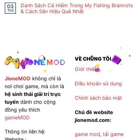
–
Captain
có
Danh Sách Cá Hiếm Trong My Fishing Brainrots
03
Idle
Tsubasa
bình
Moon
Ace
luận
Th2
& Cách Săn Hiệu Quả Nhất
Rabbit
Mới
ở
2026
Nhất
Cách
Không
2026
Chơi
có
–
My
bình
Bí
Fishing
luận
Kíp
Brainrots
ở
Sử
Nhanh
Danh
Dụng
Lên
Sách
Cấp
Cá
Mà
Hiếm
Không
Trong
VỀ CHÚNG TÔI
Cần
My
Cày
Fishing
Quá
Brainrots
Giới thiêu
Nhiều
&
Cách
JioneMOD
không chỉ là
Săn
Điều khoản sử dụng
Hiệu
nơi chơi game, mà còn là
Quả
Nhất
hệ sinh thái giải trí trực
Chính sách bảo mật
tuyến
dành cho cộng
đồng yêu thích
Chủ đề website
gameMOD
jionemod.com:
Thông tin liên hệ:
game mod
,
tải game
Website :