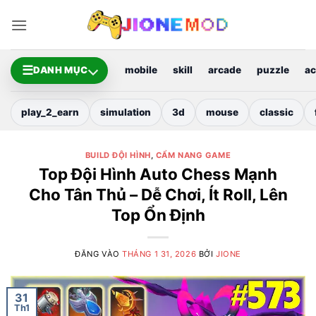
Bỏ
qua
nội
dung
☰
DANH MỤC
mobile
skill
arcade
puzzle
ac
play_2_earn
simulation
3d
mouse
classic
BUILD ĐỘI HÌNH
,
CẨM NANG GAME
Top Đội Hình Auto Chess Mạnh
Cho Tân Thủ – Dễ Chơi, Ít Roll, Lên
Top Ổn Định
ĐĂNG VÀO
THÁNG 1 31, 2026
BỞI
JIONE
31
Th1