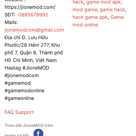
hack
,
game mod apk
,
https://jionemod.com/
mod game
,
game hack
,
SĐT:
0885678992
hack game apk
,
Game
Mails:
mod online
jionemodcom@gmail.com
Địa chỉ Đ. Lưu Hữu
Phước/28 Hẻm 277, Khu
phố 7, Quận 8, Thành phố
Hồ Chí Minh, Việt Nam
Hastag #JioneMOD
#jionemodcom
#gamemod
#gamemodonline
#gameonline
FAQ
Support
Theo dõi JioneMOD trên
mạng xã hội: