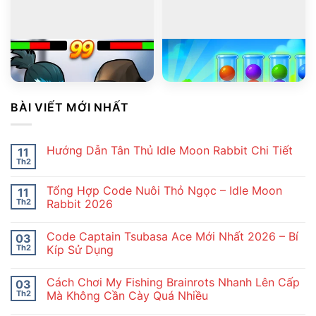
PLAY
PLAY
Stickman Kombat 2D
Ball Sort Puzzle
BÀI VIẾT MỚI NHẤT
Hướng Dẫn Tân Thủ Idle Moon Rabbit Chi Tiết
11
Th2
Không
có
bình
Tổng Hợp Code Nuôi Thỏ Ngọc – Idle Moon
11
luận
ở
Th2
Rabbit 2026
Hướng
Không
Dẫn
có
Tân
Code Captain Tsubasa Ace Mới Nhất 2026 – Bí
03
bình
Thủ
luận
Idle
Th2
Kíp Sử Dụng
ở
Moon
Tổng
Không
Rabbit
Hợp
có
Chi
Cách Chơi My Fishing Brainrots Nhanh Lên Cấp
03
Code
bình
Tiết
Nuôi
luận
Th2
Mà Không Cần Cày Quá Nhiều
Thỏ
ở
Ngọc
Code
Không