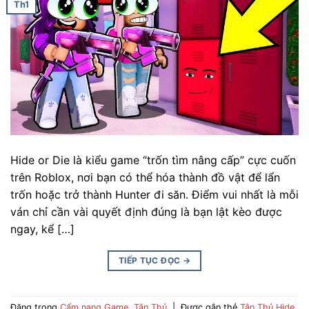
Th1
Hide or Die là kiểu game “trốn tìm nâng cấp” cực cuốn
trên Roblox, nơi bạn có thể hóa thành đồ vật để lẩn
trốn hoặc trở thành Hunter đi săn. Điểm vui nhất là mỗi
ván chỉ cần vài quyết định đúng là bạn lật kèo được
ngay, kể […]
TIẾP TỤC ĐỌC
→
Đăng trong
Cẩm nang Game
,
Tân Thủ
|
Được gắn thẻ
Tân Thủ Hide