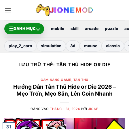
Bỏ
qua
nội
dung
☰
DANH MỤC
mobile
skill
arcade
puzzle
ac
play_2_earn
simulation
3d
mouse
classic
LƯU TRỮ THẺ:
TÂN THỦ HIDE OR DIE
CẨM NANG GAME
,
TÂN THỦ
Hướng Dẫn Tân Thủ Hide or Die 2026 –
Mẹo Trốn, Mẹo Săn, Lên Coin Nhanh
ĐĂNG VÀO
THÁNG 1 31, 2026
BỞI
JIONE
31