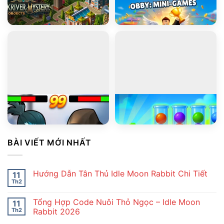
PLAY
PLAY
Blackriver Mystery. Hidden Objects
Obby: Mini-Games
PLAY
PLAY
Stickman Kombat 2D
Ball Sort Puzzle
BÀI VIẾT MỚI NHẤT
Hướng Dẫn Tân Thủ Idle Moon Rabbit Chi Tiết
11
Th2
Không
có
bình
Tổng Hợp Code Nuôi Thỏ Ngọc – Idle Moon
11
luận
ở
Th2
Rabbit 2026
Hướng
Không
Dẫn