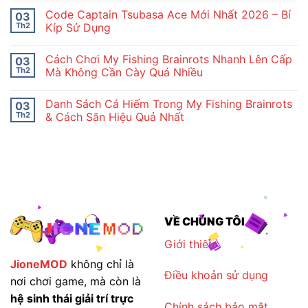
có
Tân
Code Captain Tsubasa Ace Mới Nhất 2026 – Bí
03
bình
Thủ
luận
Idle
Th2
Kíp Sử Dụng
ở
Moon
Tổng
Không
Rabbit
Hợp
có
Chi
Cách Chơi My Fishing Brainrots Nhanh Lên Cấp
03
Code
bình
Tiết
Nuôi
luận
Th2
Mà Không Cần Cày Quá Nhiều
Thỏ
ở
Ngọc
Code
Không
–
Captain
có
Danh Sách Cá Hiếm Trong My Fishing Brainrots
03
Idle
Tsubasa
bình
Moon
Ace
luận
Th2
& Cách Săn Hiệu Quả Nhất
Rabbit
Mới
ở
2026
Nhất
Cách
Không
2026
Chơi
có
–
My
bình
Bí
Fishing
luận
Kíp
Brainrots
ở
Sử
Nhanh
Danh
Dụng
Lên
Sách
Cấp
Cá
Mà
Hiếm
Không
Trong
VỀ CHÚNG TÔI
Cần
My
Cày
Fishing
Quá
Brainrots
Giới thiêu
Nhiều
&
Cách
JioneMOD
không chỉ là
Săn
Điều khoản sử dụng
Hiệu
nơi chơi game, mà còn là
Quả
Nhất
hệ sinh thái giải trí trực
Chính sách bảo mật