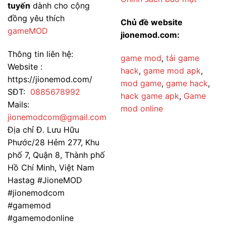
tuyến
dành cho cộng
đồng yêu thích
Chủ đề website
gameMOD
jionemod.com:
Thông tin liên hệ:
game mod
,
tải game
Website :
hack
,
game mod apk
,
https://jionemod.com/
mod game
,
game hack
,
SĐT:
0885678992
hack game apk
,
Game
Mails:
mod online
jionemodcom@gmail.com
Địa chỉ Đ. Lưu Hữu
Phước/28 Hẻm 277, Khu
phố 7, Quận 8, Thành phố
Hồ Chí Minh, Việt Nam
Hastag #JioneMOD
#jionemodcom
#gamemod
#gamemodonline