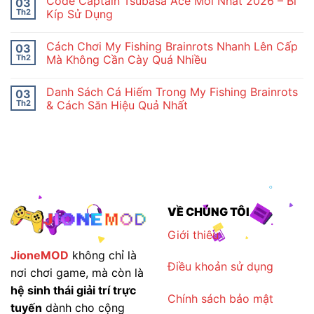
Code Captain Tsubasa Ace Mới Nhất 2026 – Bí
03
bình
Thủ
luận
Idle
Th2
Kíp Sử Dụng
ở
Moon
Tổng
Không
Rabbit
Hợp
có
Chi
Cách Chơi My Fishing Brainrots Nhanh Lên Cấp
03
Code
bình
Tiết
Nuôi
luận
Th2
Mà Không Cần Cày Quá Nhiều
Thỏ
ở
Ngọc
Code
Không
–
Captain
có
Danh Sách Cá Hiếm Trong My Fishing Brainrots
03
Idle
Tsubasa
bình
Moon
Ace
luận
Th2
& Cách Săn Hiệu Quả Nhất
Rabbit
Mới
ở
2026
Nhất
Cách
Không
2026
Chơi
có
–
My
bình
Bí
Fishing
luận
Kíp
Brainrots
ở
Sử
Nhanh
Danh
Dụng
Lên
Sách
Cấp
Cá
Mà
Hiếm
Không
Trong
VỀ CHÚNG TÔI
Cần
My
Cày
Fishing
Quá
Brainrots
Giới thiêu
Nhiều
&
Cách
JioneMOD
không chỉ là
Săn
Điều khoản sử dụng
Hiệu
nơi chơi game, mà còn là
Quả
Nhất
hệ sinh thái giải trí trực
Chính sách bảo mật
tuyến
dành cho cộng