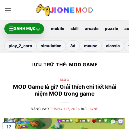
Bỏ
qua
nội
dung
☰
DANH MỤC
mobile
skill
arcade
puzzle
ac
play_2_earn
simulation
3d
mouse
classic
LƯU TRỮ THẺ:
MOD GAME
BLOG
MOD Game là gì? Giải thích chi tiết khái
niệm MOD trong game
ĐĂNG VÀO
THÁNG 1 17, 2026
BỞI
JIONE
17