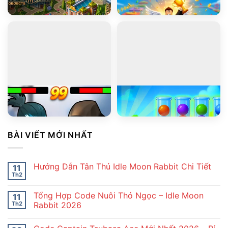
Blackriver Mystery. Hidden Objects
Obby: Mini-Games
PLAY
PLAY
Stickman Kombat 2D
Ball Sort Puzzle
BÀI VIẾT MỚI NHẤT
Hướng Dẫn Tân Thủ Idle Moon Rabbit Chi Tiết
11
Th2
Không
có
bình
Tổng Hợp Code Nuôi Thỏ Ngọc – Idle Moon
11
luận
ở
Th2
Rabbit 2026
Hướng
Không
Dẫn
có
Tân