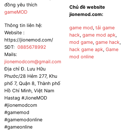
đồng yêu thích
Chủ đề website
gameMOD
jionemod.com:
Thông tin liên hệ:
game mod
,
tải game
Website :
hack
,
game mod apk
,
https://jionemod.com/
mod game
,
game hack
,
SĐT:
0885678992
hack game apk
,
Game
Mails:
mod online
jionemodcom@gmail.com
Địa chỉ Đ. Lưu Hữu
Phước/28 Hẻm 277, Khu
phố 7, Quận 8, Thành phố
Hồ Chí Minh, Việt Nam
Hastag #JioneMOD
#jionemodcom
#gamemod
#gamemodonline
#gameonline