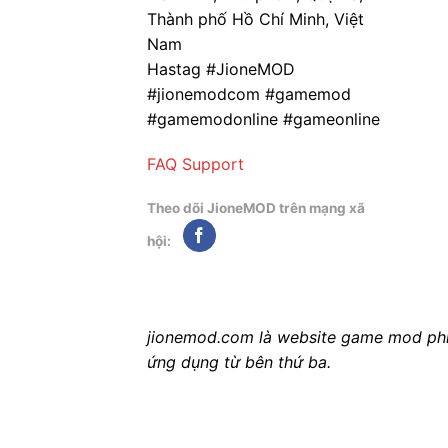
Thành phố Hồ Chí Minh, Việt
Nam
Hastag #JioneMOD
#jionemodcom #gamemod
#gamemodonline #gameonline
FAQ
Support
Theo dõi JioneMOD trên mạng xã
hội:
jionemod.com là website game mod phi l
ứng dụng từ bên thứ ba.