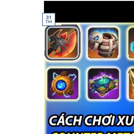
31
Th1