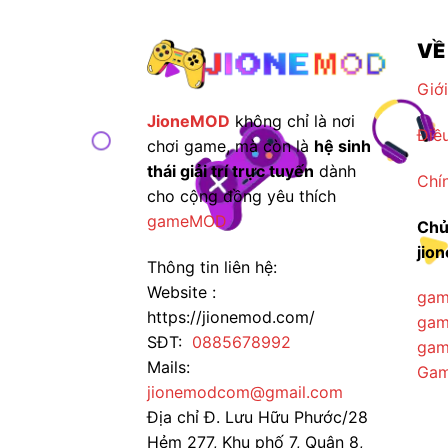
VỀ
Giới
JioneMOD
không chỉ là nơi
Điề
chơi game, mà còn là
hệ sinh
thái giải trí trực tuyến
dành
Chí
cho cộng đồng yêu thích
gameMOD
Chủ
jio
Thông tin liên hệ:
Website :
gam
https://jionemod.com/
gam
SĐT:
0885678992
gam
Mails:
Gam
jionemodcom@gmail.com
Địa chỉ Đ. Lưu Hữu Phước/28
Hẻm 277, Khu phố 7, Quận 8,