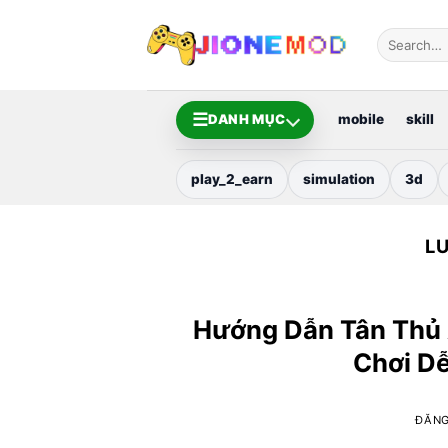
Bỏ
qua
nội
dung
☰
DANH MỤC
mobile
skill
play_2_earn
simulation
3d
L
Hướng Dẫn Tân Thủ 
Chơi Dễ
ĐĂN