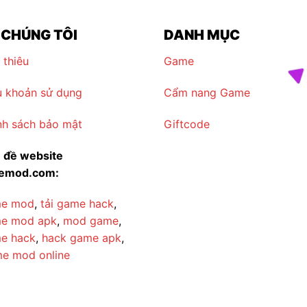
 CHÚNG TÔI
DANH MỤC
 thiêu
Game
u khoản sử dụng
Cẩm nang Game
nh sách bảo mật
Giftcode
 đề website
nemod.com:
e mod
,
tải game hack
,
e mod apk
,
mod game
,
e hack
,
hack game apk
,
e mod online