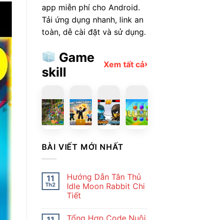
app miễn phí cho Android.
Tải ứng dụng nhanh, link an
toàn, dễ cài đặt và sử dụng.
Game
›
Xem tất cả
skill
PLAY
PLAY
PLAY
PLAY
Blackriver Mystery. Hidden Objects
Obby: Mini-Games
Stickman Kombat 2D
Ball Sort Puzzle
BÀI VIẾT MỚI NHẤT
Hướng Dẫn Tân Thủ
11
Th2
Idle Moon Rabbit Chi
Tiết
Không
có
Tổng Hợp Code Nuôi
11
bình