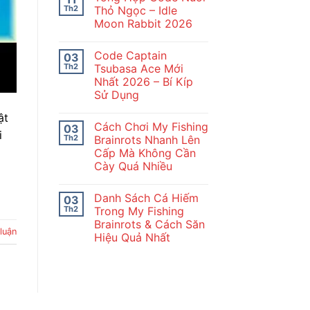
luận
Th2
Thỏ Ngọc – Idle
ở
Moon Rabbit 2026
Hướng
Dẫn
Không
Tân
có
Thủ
Code Captain
03
bình
Idle
luận
Th2
Tsubasa Ace Mới
Moon
ở
Rabbit
Nhất 2026 – Bí Kíp
Tổng
Chi
Hợp
Sử Dụng
Tiết
Code
Nuôi
Không
ật
Thỏ
có
Cách Chơi My Fishing
03
Ngọc
bình
i
–
luận
Th2
Brainrots Nhanh Lên
ở
Idle
Cấp Mà Không Cần
Code
Moon
Captain
Rabbit
Cày Quá Nhiều
Tsubasa
2026
Ace
Không
Mới
có
Danh Sách Cá Hiếm
03
Nhất
bình
2026
luận
Th2
Trong My Fishing
ở
–
Brainrots & Cách Săn
Cách
Bí
 luận
Chơi
Kíp
Hiệu Quả Nhất
My
Sử
Fishing
Không
Dụng
Brainrots
có
Nhanh
bình
Lên
luận
ở
Cấp
Danh
Mà
Sách
Không