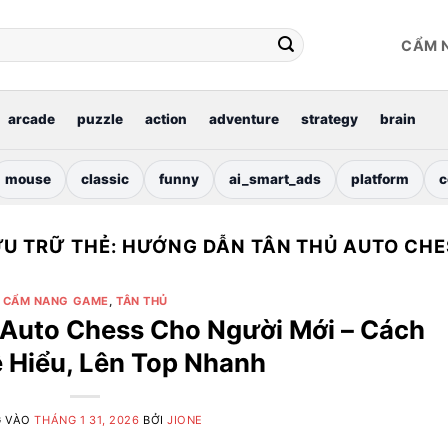
CẨM 
arcade
puzzle
action
adventure
strategy
brain
mouse
classic
funny
ai_smart_ads
platform
c
ƯU TRỮ THẺ:
HƯỚNG DẪN TÂN THỦ AUTO CHE
CẨM NANG GAME
,
TÂN THỦ
Auto Chess Cho Người Mới – Cách
 Hiểu, Lên Top Nhanh
G VÀO
THÁNG 1 31, 2026
BỞI
JIONE