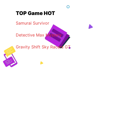
Cá
Cần
Hiếm
Cày
Trong
Quá
My
TOP Game HOT
Nhiều
Fishing
Brainrots
&
Samurai Survivor
Cách
Săn
Hiệu
Detective Max Mystery
Quả
Nhất
Gravity Shift Sky Racers GT