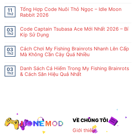
có
bình
Tổng Hợp Code Nuôi Thỏ Ngọc – Idle Moon
11
luận
ở
Th2
Rabbit 2026
Hướng
Không
Dẫn
có
Tân
Code Captain Tsubasa Ace Mới Nhất 2026 – Bí
03
bình
Thủ
luận
Idle
Th2
Kíp Sử Dụng
ở
Moon
Tổng
Không
Rabbit
Hợp
có
Chi
Cách Chơi My Fishing Brainrots Nhanh Lên Cấp
03
Code
bình
Tiết
Nuôi
luận
Th2
Mà Không Cần Cày Quá Nhiều
Thỏ
ở
Ngọc
Code
Không
–
Captain
có
Danh Sách Cá Hiếm Trong My Fishing Brainrots
03
Idle
Tsubasa
bình
Moon
Ace
luận
Th2
& Cách Săn Hiệu Quả Nhất
Rabbit
Mới
ở
2026
Nhất
Cách
Không
2026
Chơi
có
–
My
bình
Bí
Fishing
luận
Kíp
Brainrots
ở
Sử
Nhanh
Danh
Dụng
Lên
Sách
Cấp
Cá
Mà
Hiếm
Không
Trong
VỀ CHÚNG TÔI
Cần
My
Cày
Fishing
Quá
Brainrots
Giới thiêu
Nhiều
&
Cách