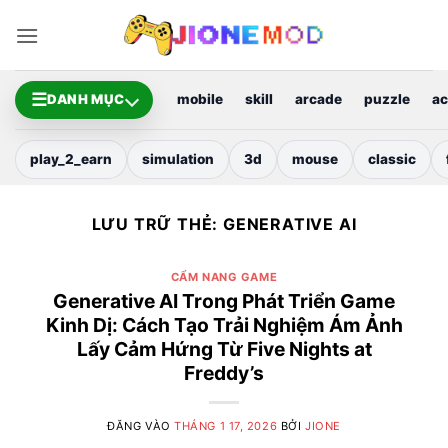
Bỏ
qua
nội
dung
☰
DANH MỤC
mobile
skill
arcade
puzzle
ac
play_2_earn
simulation
3d
mouse
classic
LƯU TRỮ THẺ:
GENERATIVE AI
CẨM NANG GAME
Generative AI Trong Phát Triển Game
Kinh Dị: Cách Tạo Trải Nghiệm Ám Ảnh
Lấy Cảm Hứng Từ Five Nights at
Freddy’s
ĐĂNG VÀO
THÁNG 1 17, 2026
BỞI
JIONE