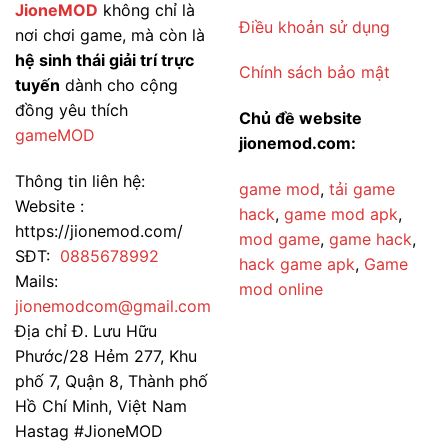
JioneMOD
không chỉ là
Săn
Điều khoản sử dụng
Hiệu
nơi chơi game, mà còn là
Quả
Nhất
hệ sinh thái giải trí trực
Chính sách bảo mật
tuyến
dành cho cộng
đồng yêu thích
Chủ đề website
gameMOD
jionemod.com:
Thông tin liên hệ:
game mod
,
tải game
Website :
hack
,
game mod apk
,
https://jionemod.com/
mod game
,
game hack
,
SĐT:
0885678992
hack game apk
,
Game
Mails:
mod online
jionemodcom@gmail.com
Địa chỉ Đ. Lưu Hữu
Phước/28 Hẻm 277, Khu
phố 7, Quận 8, Thành phố
Hồ Chí Minh, Việt Nam
Hastag #JioneMOD