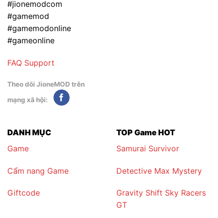
#jionemodcom
#gamemod
#gamemodonline
#gameonline
FAQ
Support
Theo dõi JioneMOD trên
mạng xã hội:
DANH MỤC
TOP Game HOT
Game
Samurai Survivor
Cẩm nang Game
Detective Max Mystery
Giftcode
Gravity Shift Sky Racers
GT