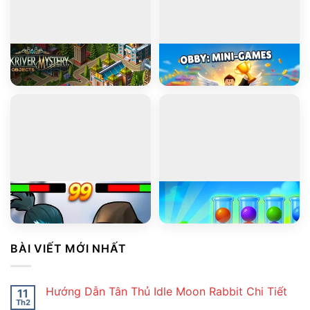
PLAY
PLAY
Blackriver Mystery. Hidden Objects
Obby: Mini-Games
PLAY
PLAY
Stickman Kombat 2D
Ball Sort Puzzle
BÀI VIẾT MỚI NHẤT
Hướng Dẫn Tân Thủ Idle Moon Rabbit Chi Tiết
11
Th2
Không