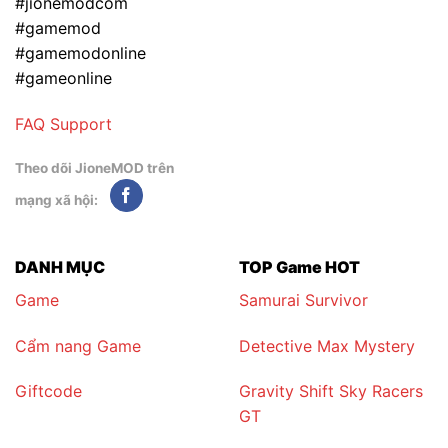
#jionemodcom
#gamemod
#gamemodonline
#gameonline
FAQ
Support
Theo dõi JioneMOD trên
mạng xã hội:
DANH MỤC
TOP Game HOT
Game
Samurai Survivor
Cẩm nang Game
Detective Max Mystery
Giftcode
Gravity Shift Sky Racers
GT