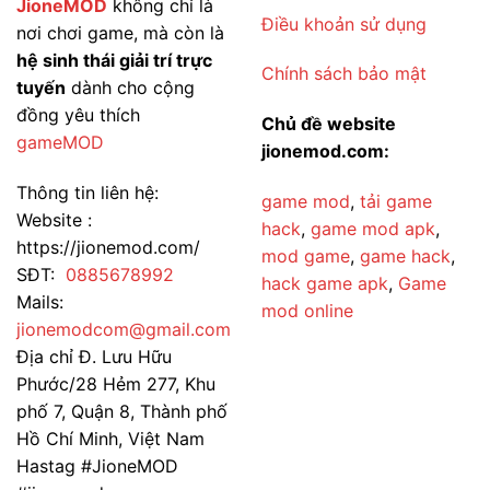
JioneMOD
không chỉ là
Săn
Điều khoản sử dụng
Hiệu
nơi chơi game, mà còn là
Quả
Nhất
hệ sinh thái giải trí trực
Chính sách bảo mật
tuyến
dành cho cộng
đồng yêu thích
Chủ đề website
gameMOD
jionemod.com:
Thông tin liên hệ:
game mod
,
tải game
Website :
hack
,
game mod apk
,
https://jionemod.com/
mod game
,
game hack
,
SĐT:
0885678992
hack game apk
,
Game
Mails:
mod online
jionemodcom@gmail.com
Địa chỉ Đ. Lưu Hữu
Phước/28 Hẻm 277, Khu
phố 7, Quận 8, Thành phố
Hồ Chí Minh, Việt Nam
Hastag #JioneMOD