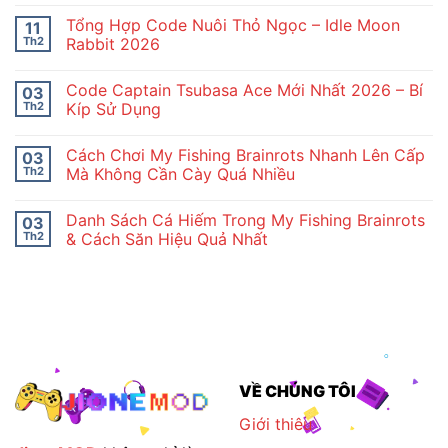
có
bình
Tổng Hợp Code Nuôi Thỏ Ngọc – Idle Moon
11
luận
ở
Th2
Rabbit 2026
Hướng
Không
Dẫn
có
Tân
Code Captain Tsubasa Ace Mới Nhất 2026 – Bí
03
bình
Thủ
luận
Idle
Th2
Kíp Sử Dụng
ở
Moon
Tổng
Không
Rabbit
Hợp
có
Chi
Cách Chơi My Fishing Brainrots Nhanh Lên Cấp
03
Code
bình
Tiết
Nuôi
luận
Th2
Mà Không Cần Cày Quá Nhiều
Thỏ
ở
Ngọc
Code
Không
–
Captain
có
Danh Sách Cá Hiếm Trong My Fishing Brainrots
03
Idle
Tsubasa
bình
Moon
Ace
luận
Th2
& Cách Săn Hiệu Quả Nhất
Rabbit
Mới
ở
2026
Nhất
Cách
Không
2026
Chơi
có
–
My
bình
Bí
Fishing
luận
Kíp
Brainrots
ở
Sử
Nhanh
Danh
Dụng
Lên
Sách
Cấp
Cá
Mà
Hiếm
Không
Trong
VỀ CHÚNG TÔI
Cần
My
Cày
Fishing
Quá
Brainrots
Giới thiêu
Nhiều
&
Cách