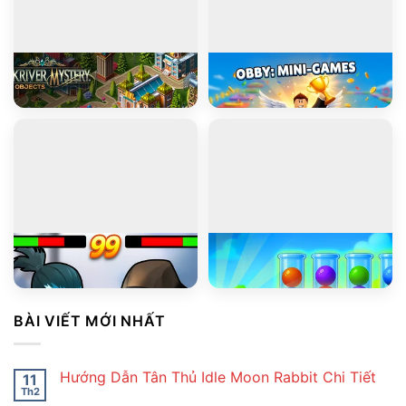
PLAY
PLAY
Blackriver Mystery. Hidden Objects
Obby: Mini-Games
PLAY
PLAY
Stickman Kombat 2D
Ball Sort Puzzle
BÀI VIẾT MỚI NHẤT
Hướng Dẫn Tân Thủ Idle Moon Rabbit Chi Tiết
11
Th2
Không