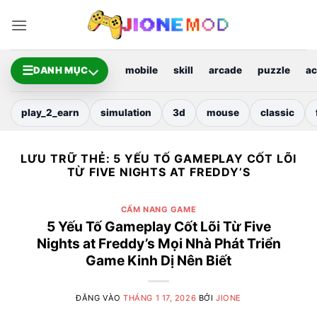
Bỏ
qua
nội
dung
☰
DANH MỤC
mobile
skill
arcade
puzzle
ac
play_2_earn
simulation
3d
mouse
classic
LƯU TRỮ THẺ:
5 YẾU TỐ GAMEPLAY CỐT LÕI
TỪ FIVE NIGHTS AT FREDDY’S
CẨM NANG GAME
5 Yếu Tố Gameplay Cốt Lõi Từ Five
Nights at Freddy’s Mọi Nhà Phát Triển
Game Kinh Dị Nên Biết
ĐĂNG VÀO
THÁNG 1 17, 2026
BỞI
JIONE