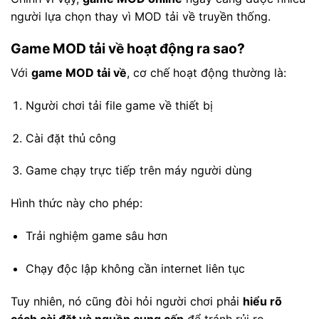
người lựa chọn thay vì MOD tải về truyền thống.
Game MOD tải về hoạt động ra sao?
Với
game MOD tải về
, cơ chế hoạt động thường là:
Người chơi tải file game về thiết bị
Cài đặt thủ công
Game chạy trực tiếp trên máy người dùng
Hình thức này cho phép:
Trải nghiệm game sâu hơn
Chạy độc lập không cần internet liên tục
Tuy nhiên, nó cũng đòi hỏi người chơi phải
hiểu rõ
cách cài đặt và nguồn cung cấp
để tránh rủi ro.