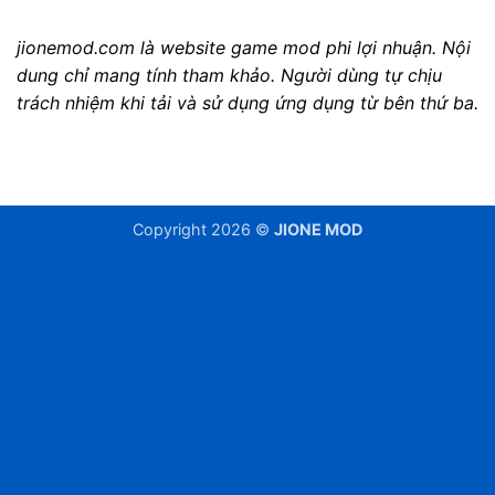
jionemod.com là website game mod phi lợi nhuận. Nội
dung chỉ mang tính tham khảo. Người dùng tự chịu
trách nhiệm khi tải và sử dụng ứng dụng từ bên thứ ba.
Copyright 2026 ©
JIONE MOD