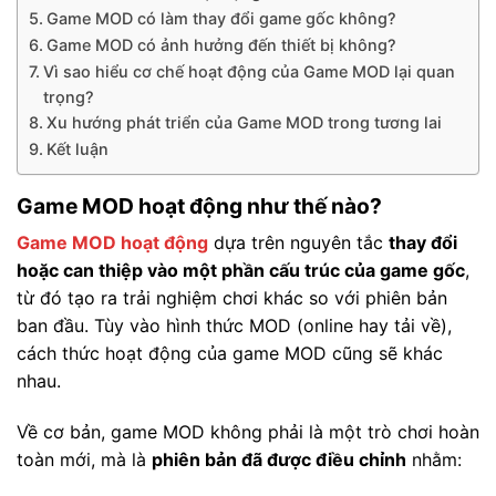
Game MOD có làm thay đổi game gốc không?
Game MOD có ảnh hưởng đến thiết bị không?
Vì sao hiểu cơ chế hoạt động của Game MOD lại quan
trọng?
Xu hướng phát triển của Game MOD trong tương lai
Kết luận
Game MOD hoạt động như thế nào?
Game MOD hoạt động
dựa trên nguyên tắc
thay đổi
hoặc can thiệp vào một phần cấu trúc của game gốc
,
từ đó tạo ra trải nghiệm chơi khác so với phiên bản
ban đầu. Tùy vào hình thức MOD (online hay tải về),
cách thức hoạt động của game MOD cũng sẽ khác
nhau.
Về cơ bản, game MOD không phải là một trò chơi hoàn
toàn mới, mà là
phiên bản đã được điều chỉnh
nhằm: