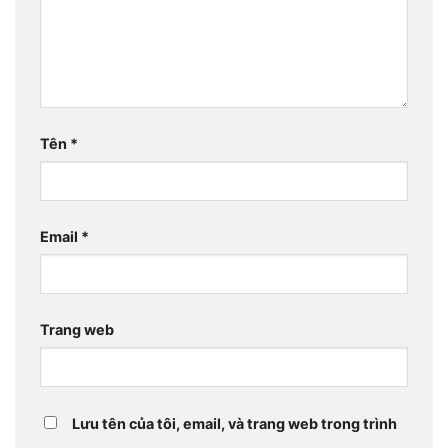
Tên
*
Email
*
Trang web
Lưu tên của tôi, email, và trang web trong trình