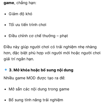
game
, chẳng hạn:
Giảm độ khó
Tối ưu tiến trình chơi
Điều chỉnh cơ chế thưởng – phạt
Điều này giúp người chơi có trải nghiệm nhẹ nhàng
hơn, đặc biệt phù hợp với người mới hoặc người chơi
giải trí ngắn hạn.
3. Mở khóa hoặc bổ sung nội dung
Nhiều game MOD được tạo ra để:
Mở sẵn các nội dung trong game
Bổ sung tính năng trải nghiệm