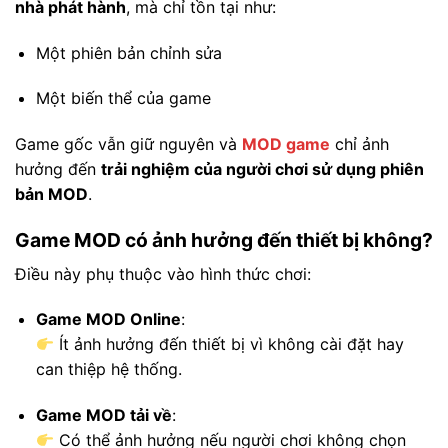
nhà phát hành
, mà chỉ tồn tại như:
Một phiên bản chỉnh sửa
Một biến thể của game
Game gốc vẫn giữ nguyên và
MOD game
chỉ ảnh
hưởng đến
trải nghiệm của người chơi sử dụng phiên
bản MOD
.
Game MOD có ảnh hưởng đến thiết bị không?
Điều này phụ thuộc vào hình thức chơi:
Game MOD Online
:
Ít ảnh hưởng đến thiết bị vì không cài đặt hay
can thiệp hệ thống.
Game MOD tải về
:
Có thể ảnh hưởng nếu người chơi không chọn