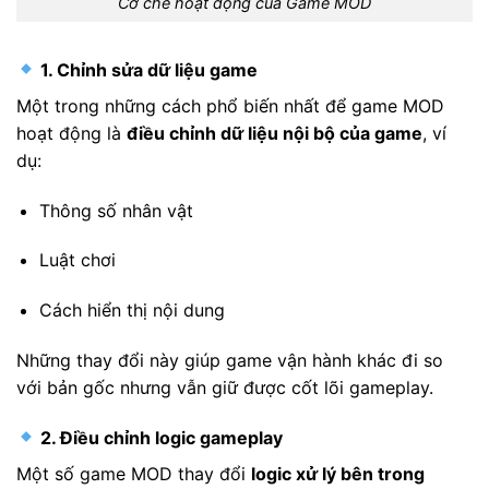
Cơ chế hoạt động của Game MOD
1. Chỉnh sửa dữ liệu game
Một trong những cách phổ biến nhất để game MOD
hoạt động là
điều chỉnh dữ liệu nội bộ của game
, ví
dụ:
Thông số nhân vật
Luật chơi
Cách hiển thị nội dung
Những thay đổi này giúp game vận hành khác đi so
với bản gốc nhưng vẫn giữ được cốt lõi gameplay.
2. Điều chỉnh logic gameplay
Một số game MOD thay đổi
logic xử lý bên trong