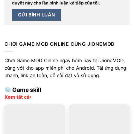
duyệt này cho lần bình luận kế tiếp của tôi.
CHƠI GAME MOD ONLINE CÙNG JIONEMOD
Chơi Game MOD Online ngay hôm nay tại JioneMOD,
cùng với kho app miễn phí cho Android. Tải ứng dụng
nhanh, link an toàn, dễ cài đặt và sử dụng.
Game skill
›
Xem tất cả