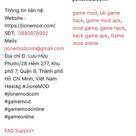
Thông tin liên hệ:
game mod
,
tải game
Website :
hack
,
game mod apk
,
https://jionemod.com/
mod game
,
game hack
,
SĐT:
0885678992
hack game apk
,
Game
Mails:
mod online
jionemodcom@gmail.com
Địa chỉ Đ. Lưu Hữu
Phước/28 Hẻm 277, Khu
phố 7, Quận 8, Thành phố
Hồ Chí Minh, Việt Nam
Hastag #JioneMOD
#jionemodcom
#gamemod
#gamemodonline
#gameonline
FAQ
Support