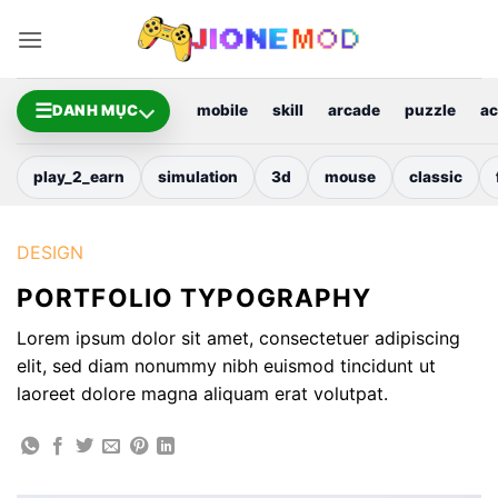
Bỏ
qua
nội
dung
☰
DANH MỤC
mobile
skill
arcade
puzzle
ac
play_2_earn
simulation
3d
mouse
classic
DESIGN
PORTFOLIO TYPOGRAPHY
Lorem ipsum dolor sit amet, consectetuer adipiscing
elit, sed diam nonummy nibh euismod tincidunt ut
laoreet dolore magna aliquam erat volutpat.